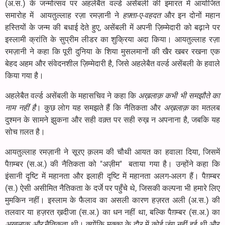
(अ.स.) के जन्मोत्सव पर अहलेबैत वर्ल्ड असेंबली की इमारत में आयोजित
समारोह में आयतुल्लाह रज़ा रमज़ानी ने
हफ़्ता-ए-वहदत
और इन दोनों महान
हस्तियों के जन्म की बधाई देते हुए, असेंबली में अपनी ज़िम्मेदारी को बढ़ाने पर
इस्लामी क्रांति के सुप्रीम लीडर का शुक्रिया अदा किया। आयतुल्लाह रज़ा
रमज़ानी ने कहा कि पूरी दुनिया के शिया मुसलमानों की खैर खबर रखना एक
बेहद अहम और संवेदनशील ज़िम्मेदारी है, जिसे अहलेबैत वर्ल्ड असेंबली के हवाले
किया गया है।
अहलेबैत वर्ल्ड असेंबली के महासचिव ने कहा कि
अख़लाक़ कभी भी समझौते का
नाम नहीं है
। कुछ लोग यह समझते हैं कि नैतिकता और
अख़लाक़
का मतलब
दुश्मन के सामने झुकना और सही वक़्त पर सही रुख़ न अपनाना है, जबकि यह
सोच ग़लत है।
आयतुल्लाह रमज़ानी ने सूरए क़लम की चौथी आयत का हवाला दिया, जिसमें
पैग़म्बर (स.अ.) की नैतिकता को "अज़ीम" बताया गया है। उन्होंने कहा कि
इंसानी दृष्टि में महानता और इलाही दृष्टि में महानता अलग-अलग हैं। पैग़म्बर
(स.) ऐसी असीमित नैतिकता के दर्जे पर पहुँचे थे, जिसकी कल्पना भी हमारे लिए
मुमकिन नहीं। इस्लाम के फैलाव का असली कारण हज़रत अली (अ.स.) की
तलवार या हज़रत ख़दीजा (स.अ.) का धन नहीं था, बल्कि पैग़म्बर (स.अ.) का
अख़लाक़ और
नैतिकता थी। क्योंकि मक्का के दौर में कोई जंग नहीं हुई थी और