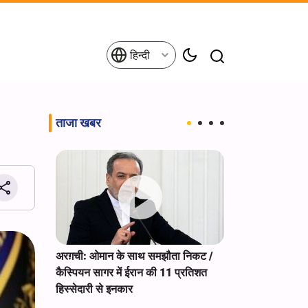
हिन्दी
ताजा खबर
ेरिकी
अरग़ची: ओमान के साथ समझौता निकट /
IRGC के प्रवक्ता:
ी रहने का
कैस्पियन सागर में ईरान की 11 प्रतिशत
का एक हिस्सा है
हिस्सेदारी से इनकार