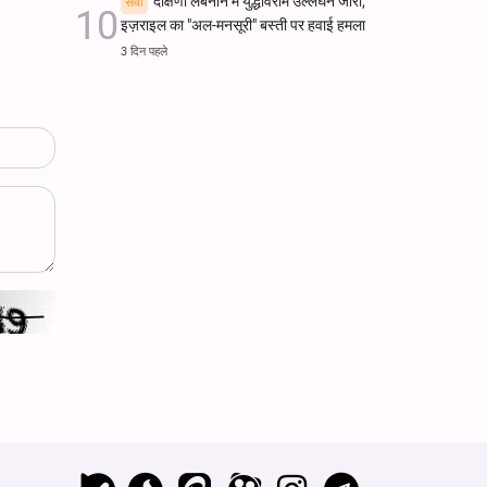
दक्षिणी लेबनान में युद्धविराम उल्लंघन जारी;
सेवा
इज़राइल का "अल-मनसूरी" बस्ती पर हवाई हमला
3 दिन पहले