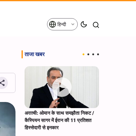
हिन्दी
ताजा खबर
ेरिकी
अरग़ची: ओमान के साथ समझौता निकट /
IRGC के प्रवक्ता:
ी रहने का
कैस्पियन सागर में ईरान की 11 प्रतिशत
का एक हिस्सा है
हिस्सेदारी से इनकार